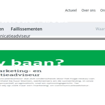
 – Vacature Marke
tieadviseur
Actueel
Over ons
On
en
Faillissementen
Waar