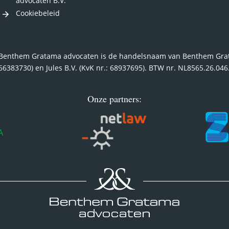
advocaten B.V.
Cookiebeleid
Benthem Gratama advocaten is de handelsnaam van Benthem Grata
66383730) en Jules B.V. (KvK nr.: 68937695). BTW nr. NL8565.26.04
Onze partners: