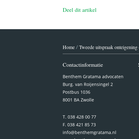
Deel dit artikel
Home
/
Tweede uitspraak onteigenin
Contactinformatie
Benthem Gratama advocaten
Burg. van Roijensingel 2
Postbus 1036
8001 BA Zwolle
T. 038 428 00 77
F. 038 421 85 73
info@benthemgratama.nl