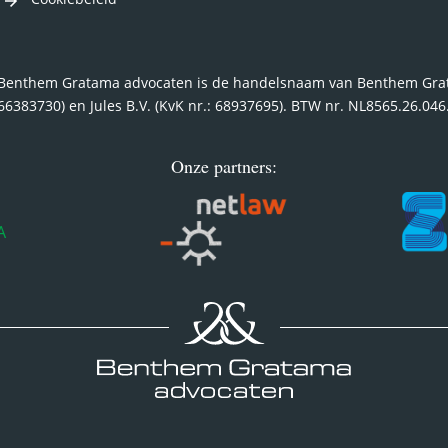
Benthem Gratama advocaten is de handelsnaam van Benthem Grata
66383730) en Jules B.V. (KvK nr.: 68937695). BTW nr. NL8565.26.04
Onze partners: