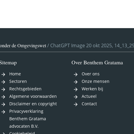
g onder de Omgevingswet
/
ChatGPT Image 20 okt 2025, 14_13_2
Sitemap
Over Benthem Gratama
Home
Over ons
Sectoren
Onze mensen
Rechtsgebieden
Werken bij
Algemene voorwaarden
Actueel
Disclaimer en copyright
Contact
Privacyverklaring
Benthem Gratama
advocaten B.V.
Cookiebeleid