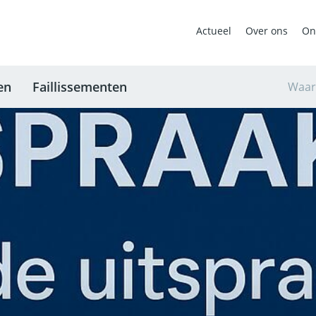
Actueel
Over ons
On
en
Faillissementen
Waar