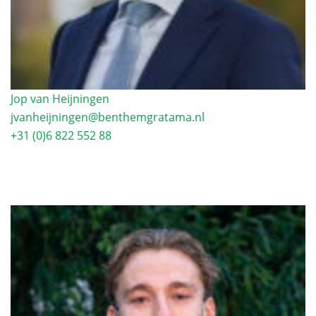
Jop van Heijningen
jvanheijningen@benthemgratama.nl
+31 (0)6 822 552 88