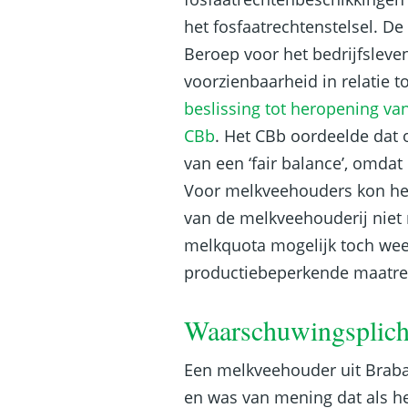
het fosfaatrechtenstelsel. De
Beroep voor het bedrijfsleven
voorzienbaarheid in relatie t
beslissing tot heropening va
CBb
. Het CBb oordeelde dat 
van een ‘fair balance’, omdat
Voor melkveehouders kon het
van de melkveehouderij niet 
melkquota mogelijk toch wee
productiebeperkende maatreg
Waarschuwingsplicht
Een melkveehouder uit Brabant
en was van mening dat als he