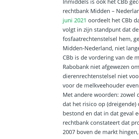
Inmiddels is ook het CBb gec
rechtbank Midden – Nederlan
juni 2021
oordeelt het CBb da
volgt in zijn standpunt dat d
fosfaatrechtenstelsel hem, g
Midden-Nederland, niet lang
CBb is de vordering van de 
Rabobank niet afgewezen om
dierenrechtenstelsel niet vo
voor de melkveehouder even 
Met andere woorden: zowel 
dat het risico op (dreigende)
bestond en dat in dat geval 
rechtbank constateert dat p
2007 boven de markt hingen,