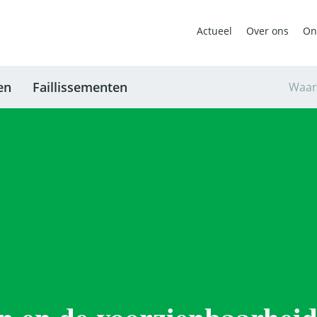
Actueel
Over ons
On
en
Faillissementen
Waar
n en de voorzienbaarheid