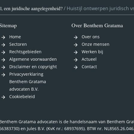
l, een juridische aangelegenheid?
/
Huistijl ontwerpen juridisch 
Sitemap
Over Benthem Gratama
Home
Over ons
Sectoren
Onze mensen
Rechtsgebieden
Werken bij
Algemene voorwaarden
Actueel
Disclaimer en copyright
Contact
Privacyverklaring
Benthem Gratama
advocaten B.V.
Cookiebeleid
Benthem Gratama advocaten is de handelsnaam van Benthem Grata
66383730) en Jules B.V. (KvK nr.: 68937695). BTW nr. NL8565.26.04